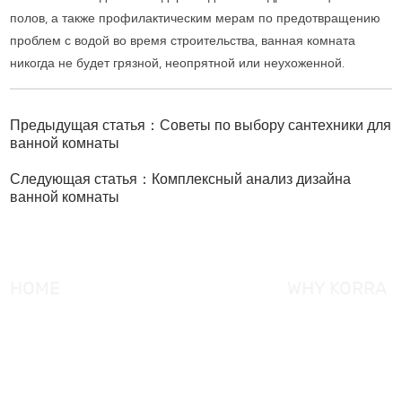
полов, а также профилактическим мерам по предотвращению
проблем с водой во время строительства, ванная комната
никогда не будет грязной, неопрятной или неухоженной.
Предыдущая статья：Советы по выбору сантехники для
ванной комнаты
Следующая статья：Комплексный анализ дизайна
ванной комнаты
HOME
WHY KORRA
About KORRA
KORRA Service
Why KORRA
Quality Control
News
Certifcation