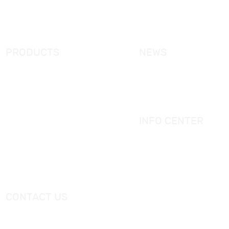
Products
KORRA Solution
FAQ
Contact Us
PRODUCTS
NEWS
New Products
KORRA News
Shower Enclosure
Industrial News
Simple Bathtub
Bath Ware Knowledge
Massage Bathtub
INFO CENTER
Shower Panel
Catalogue
Shower Tray
Videos
Freestanding Bathtub Mixer
CONTACT US
Тел.：
+0086-757-86696962
/
+0086-757 86696963