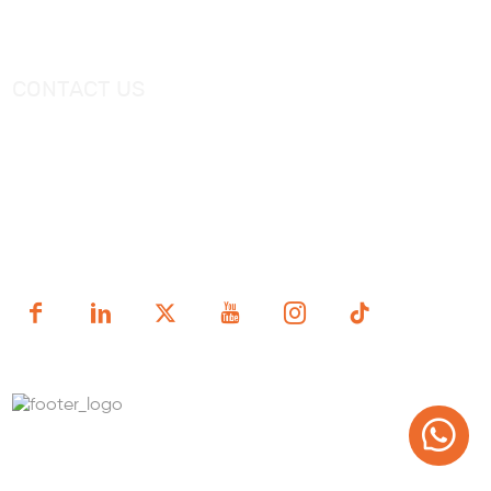
Videos
Freestanding Bathtub Mixer
CONTACT US
Тел.：
+0086-757-86696962
/
+0086-757 86696963
Электронная почта：
sales@korraware.com
Yingyue Intelligent Manufacturing Industry Center, No. 2
Nanping East Road, Nanhai District, Foshan City,
Guangdong Province, China.
Copyright (c) 1998-2025 FOSHAN KORRA BATH WARE
TECHNOLOGY CO.,LTD.