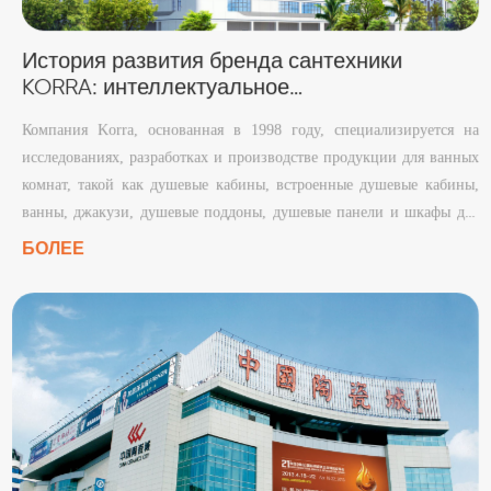
История развития бренда сантехники
KORRA: интеллектуальное
производственное путешествие из Фошаня
Компания Korra, основанная в 1998 году, специализируется на
по всему миру
исследованиях, разработках и производстве продукции для ванных
комнат, такой как душевые кабины, встроенные душевые кабины,
ванны, джакузи, душевые поддоны, душевые панели и шкафы для
ванной. Штаб-квартира компании расположена в районе Наньхай
БОЛЕЕ
города Фошань провинции Гуандун. Компания долгое время
придерживалась концепции «высоких технологий, специализации
и утонченности» и принципа бережливого производства, предлагая
OEM/ODM-решения и решения под собственными брендами на
мировом рынке. Официальные данные свидетельствуют о том, что
Korra обладает сильными экспортными характеристиками на
зарубежные рынки и получила множество международных
сертификатов на уровне продукта и системы.