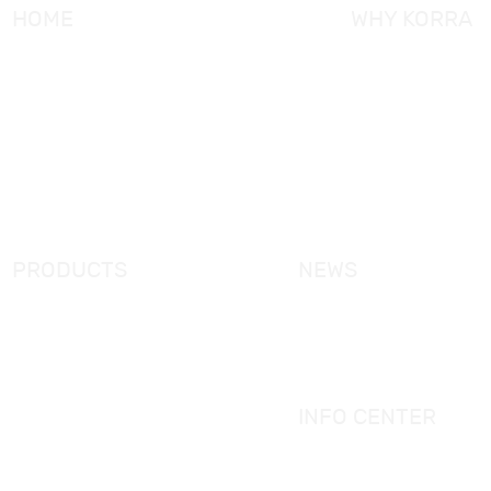
HOME
WHY KORRA
About KORRA
KORRA Service
Why KORRA
Quality Control
News
Certifcation
Products
KORRA Solution
FAQ
Contact Us
PRODUCTS
NEWS
New Products
KORRA News
Shower Enclosure
Industrial News
Simple Bathtub
Bath Ware Knowledge
Massage Bathtub
INFO CENTER
Shower Panel
Catalogue
Shower Tray