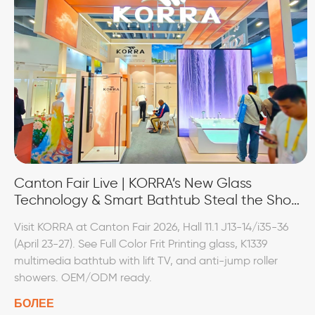
Canton Fair Live | KORRA’s New Glass
Technology & Smart Bathtub Steal the Show
– Visit Us at 11.1 J13-14 / i35-36
Visit KORRA at Canton Fair 2026, Hall 11.1 J13-14/i35-36
(April 23-27). See Full Color Frit Printing glass, K1339
multimedia bathtub with lift TV, and anti-jump roller
showers. OEM/ODM ready.
БОЛЕЕ