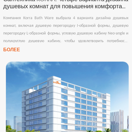
душевых комнат для повышения комфорта
как больших, так и маленьких ванных комнат.
Компания Korra Bath Ware выбрала 4 варианта дизайна душевых
комнат, включая душевую перегородку I-образной формы, душевую
перегородку L-образной формы, угловую душевую кабину Neo-angle и
полукруглую душевую кабину, чтобы удовлетворить потребности
больших и маленьких ванных комнат, принимая во внимание красоту,
БОЛЕЕ
безопасность и практичность.