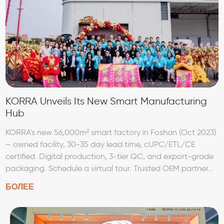
KORRA Unveils Its New Smart Manufacturing
Hub
KORRA's new 56,000m² smart factory in Foshan (Oct 2023)
– owned facility, 30-35 day lead time, cUPC/ETL/CE
certified. Digital production, 3-tier QC, and export-grade
packaging. Schedule a virtual tour. Trusted OEM partner
for MASCO, ROCA, JAQUAR since 1998.
БОЛЕЕ