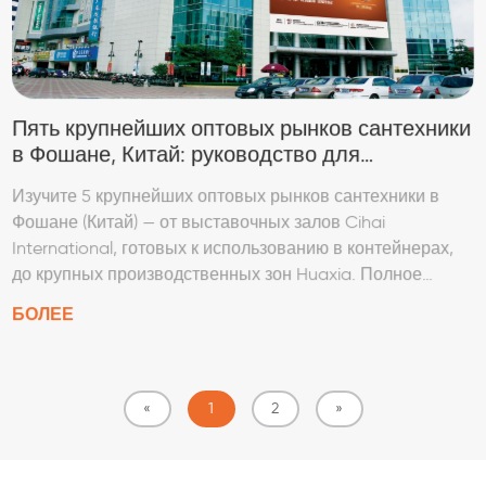
Пять крупнейших оптовых рынков сантехники
в Фошане, Китай: руководство для
импортеров
Изучите 5 крупнейших оптовых рынков сантехники в
Фошане (Китай) — от выставочных залов Cihai
International, готовых к использованию в контейнерах,
до крупных производственных зон Huaxia. Полное
руководство для импортеров и розничных продавцов.
БОЛЕЕ
«
1
2
»