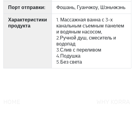
Порт отправки:
Фошань, Гуанчжоу, Шэньчжэнь
Характеристики
1. Массажная ванна с 3-х
продукта
канальным съемным панелем
и водяным насосом,
2.Ручной душ, смеситель и
водопад
3.Слив с переливом
4.Подушка
5.Без света
HOME
WHY KORRA
About KORRA
KORRA Service
Why KORRA
Quality Control
News
Certifcation