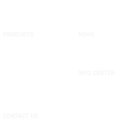
Products
KORRA Solution
FAQ
Contact Us
PRODUCTS
NEWS
New Products
KORRA News
Shower Enclosure
Industrial News
Simple Bathtub
Bath Ware Knowledge
Massage Bathtub
INFO CENTER
Shower Panel
Catalogue
Shower Tray
Videos
Freestanding Bathtub Mixer
CONTACT US
Тел.：
+0086-757-86696962
/
+0086-757 86696963